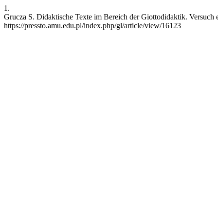
1.
Grucza S. Didaktische Texte im Bereich der Giottodidaktik. Versuch e
https://pressto.amu.edu.pl/index.php/gl/article/view/16123