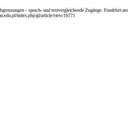
Abgrenzungen – sprach- und textvergleichende Zugänge. Frankfurt am
mu.edu.pl/index.php/gl/article/view/16771