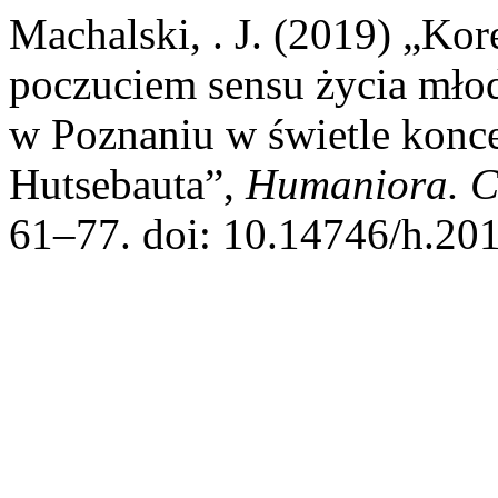
Machalski, . J. (2019) „Kore
poczuciem sensu życia mło
w Poznaniu w świetle koncep
Hutsebauta”,
Humaniora. C
61–77. doi: 10.14746/h.201