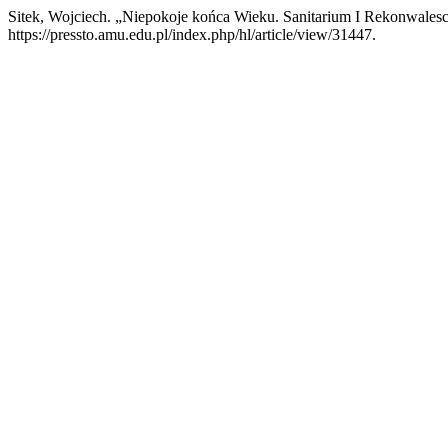
Sitek, Wojciech. „Niepokoje końca Wieku. Sanitarium I Rekonwales
https://pressto.amu.edu.pl/index.php/hl/article/view/31447.