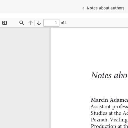
Wróć do szczegółów ar
←
Notes about authors