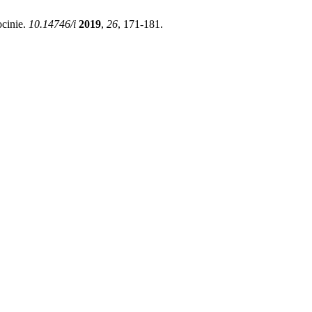
ocinie.
10.14746/i
2019
,
26
, 171-181.