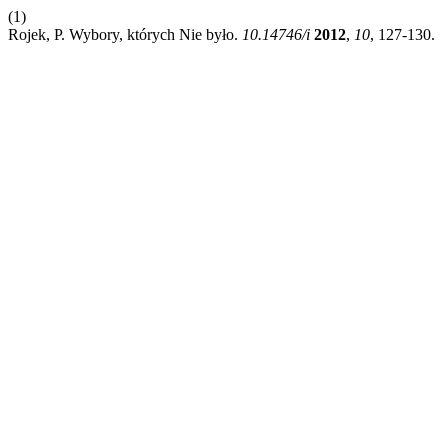
(1)
Rojek, P. Wybory, których Nie było.
10.14746/i
2012
,
10
, 127-130.