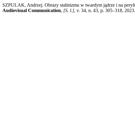
SZPULAK, Andrzej. Obrazy stalinizmu w twardym jądrze i na peryf
Audiovisual Communication
,
[S. l.]
, v. 34, n. 43, p. 305–318, 202