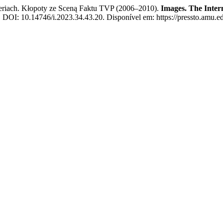
eriach. Kłopoty ze Sceną Faktu TVP (2006–2010).
Images. The Inter
3. DOI: 10.14746/i.2023.34.43.20. Disponível em: https://pressto.amu.ed