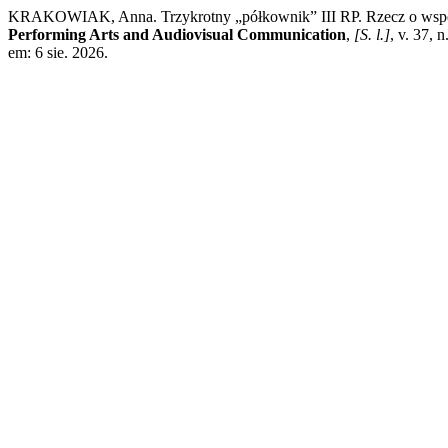
KRAKOWIAK, Anna. Trzykrotny „półkownik” III RP. Rzecz o współcz
Performing Arts and Audiovisual Communication
,
[S. l.]
, v. 37, 
em: 6 sie. 2026.