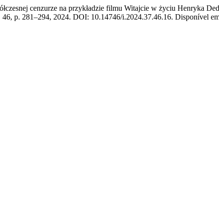
esnej cenzurze na przykładzie filmu Witajcie w życiu Henryka Ded
n. 46, p. 281–294, 2024. DOI: 10.14746/i.2024.37.46.16. Disponível em: