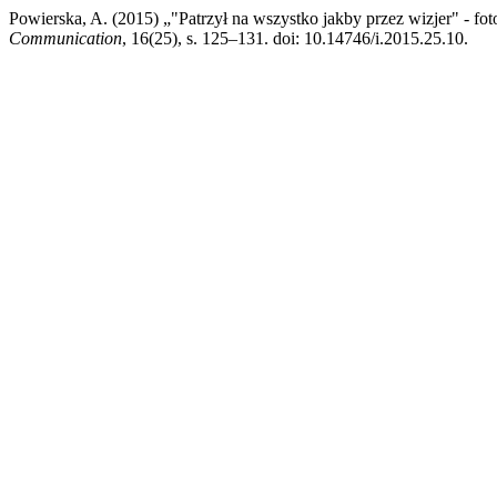
Powierska, A. (2015) „"Patrzył na wszystko jakby przez wizjer" - f
Communication
, 16(25), s. 125–131. doi: 10.14746/i.2015.25.10.