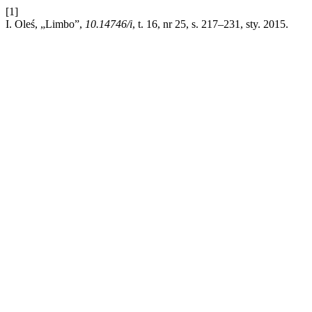
[1]
I. Oleś, „Limbo”,
10.14746/i
, t. 16, nr 25, s. 217–231, sty. 2015.