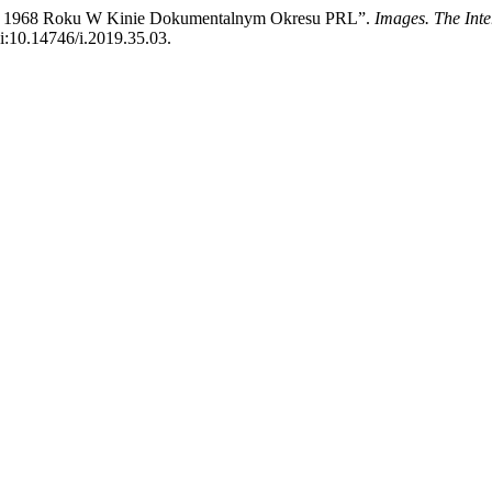
arca 1968 Roku W Kinie Dokumentalnym Okresu PRL”.
Images. The Inte
doi:10.14746/i.2019.35.03.