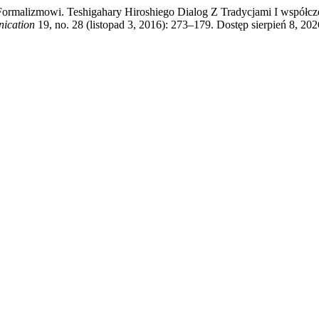
mowi. Teshigahary Hiroshiego Dialog Z Tradycjami I współczes
nication
19, no. 28 (listopad 3, 2016): 273–179. Dostęp sierpień 8, 2026