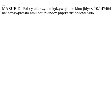
1.
MAZUR D. Polscy aktorzy a międzywojenne kino jidysz. 10.14746/i [I
na: https://pressto.amu.edu.pl/index.php/i/article/view/7486