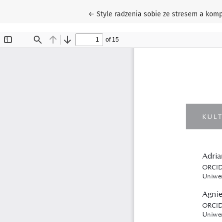
Wróć do szczegółów artykułu
←
Style radzenia sobie ze stresem a kom