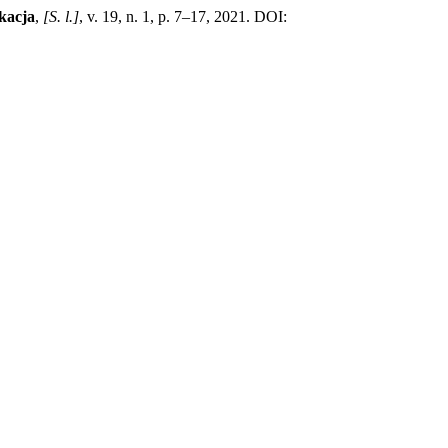
kacja
,
[S. l.]
, v. 19, n. 1, p. 7–17, 2021. DOI: