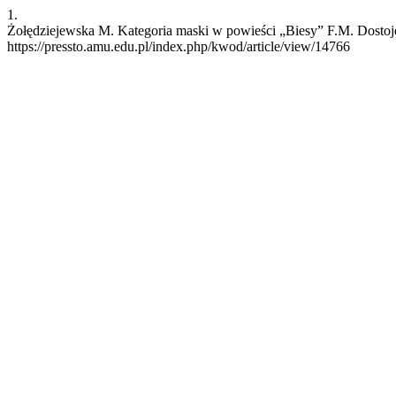
1.
Żołędziejewska M. Kategoria maski w powieści „Biesy” F.M. Dostoje
https://pressto.amu.edu.pl/index.php/kwod/article/view/14766