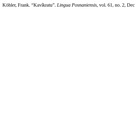
Köhler, Frank. “Kavíkratu”.
Lingua Posnaniensis
, vol. 61, no. 2, D