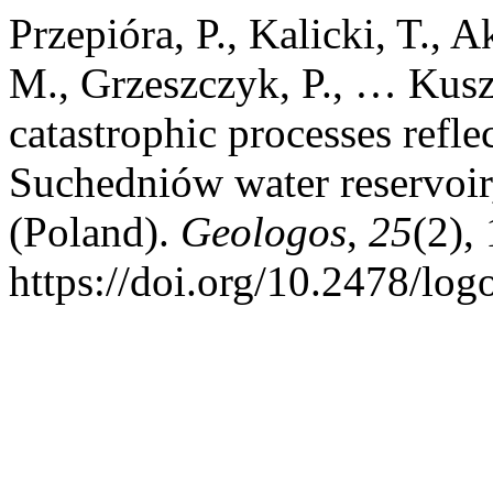
Przepióra, P., Kalicki, T., 
M., Grzeszczyk, P., … Kuszt
catastrophic processes refle
Suchedniów water reservoi
(Poland).
Geologos
,
25
(2),
https://doi.org/10.2478/lo