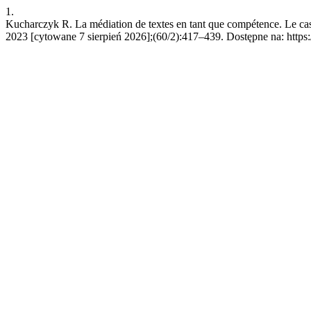
1.
Kucharczyk R. La médiation de textes en tant que compétence. Le cas d
2023 [cytowane 7 sierpień 2026];(60/2):417–439. Dostępne na: https: