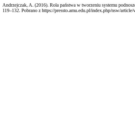
Andrzejczak, A. (2016). Rola państwa w tworzeniu systemu podnoszen
119–132. Pobrano z https://pressto.amu.edu.pl/index.php/nsw/article