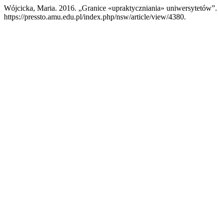
Wójcicka, Maria. 2016. „Granice «upraktyczniania» uniwersytetów”
https://pressto.amu.edu.pl/index.php/nsw/article/view/4380.