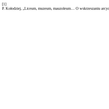
[1]
P. Kołodziej, „Liceum, muzeum, mauzoleum… O wskrzeszaniu arcydz