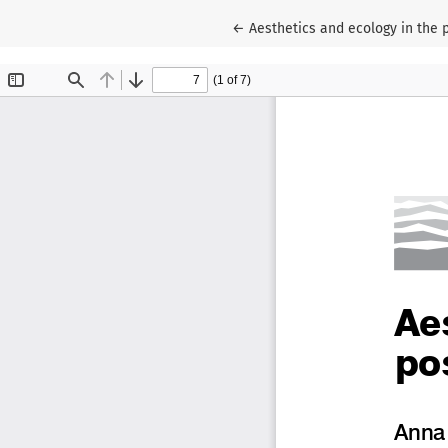
Wróć do szczegółów artykułu
←
Aesthetics and ecology in the