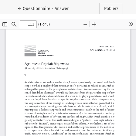
Wróć do szczegółów artykułu
←
Questionnaire - Answer
Pobierz