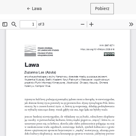
Wróć do szczegółów artykułu
←
Lawa
Pobierz