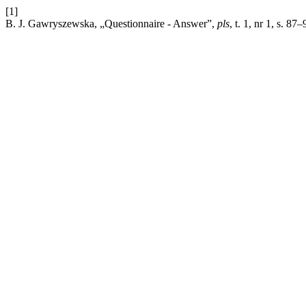
[1]
B. J. Gawryszewska, „Questionnaire - Answer”,
pls
, t. 1, nr 1, s. 87