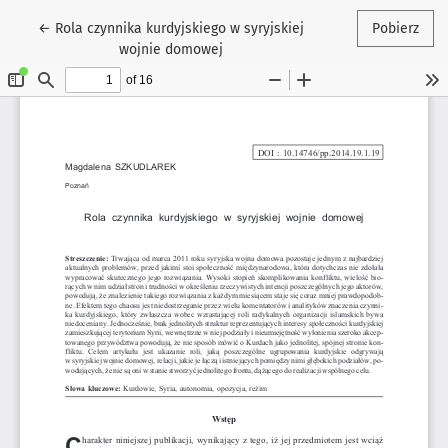
Wróć do szczegółów artykułu
←
Rola czynnika kurdyjskiego w syryjskiej
Pobierz
wojnie domowej