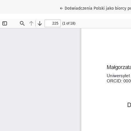
Wróć do szczegółów artykułu
←
Doświadczenia Polski jako biorcy 