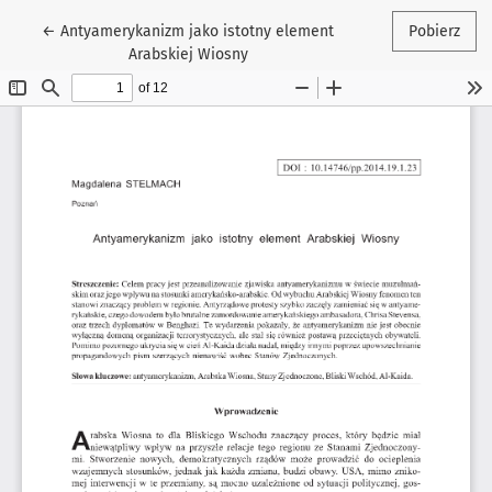
Wróć do szczegółów artykułu
←
Antyamerykanizm jako istotny element
Pobierz
Arabskiej Wiosny