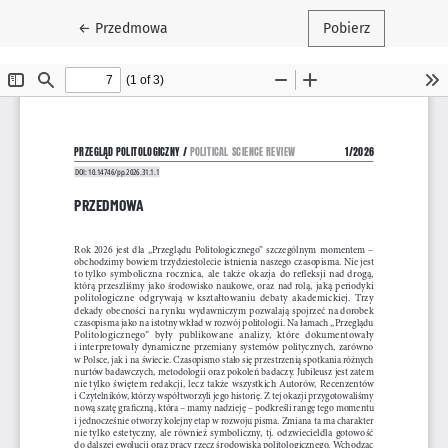
Wróć do szczegółów artykułu
←
Przedmowa
Pobierz