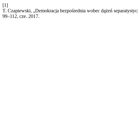
[1]
T. Czapiewski, „Demokracja bezpośrednia wobec dążeń separatystyc
99–112, cze. 2017.