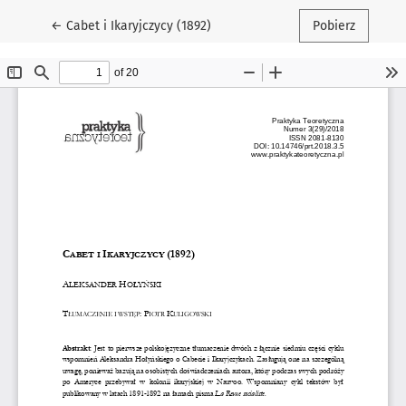
Wróć do szczegółów artykułu
←
Cabet i Ikaryjczycy (1892)
Pobierz