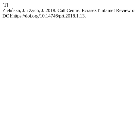
[1]
Zielińska, J. i Zych, J. 2018. Call Centre: Ecrasez l’infame! Review
DOI:https://doi.org/10.14746/prt.2018.1.13.