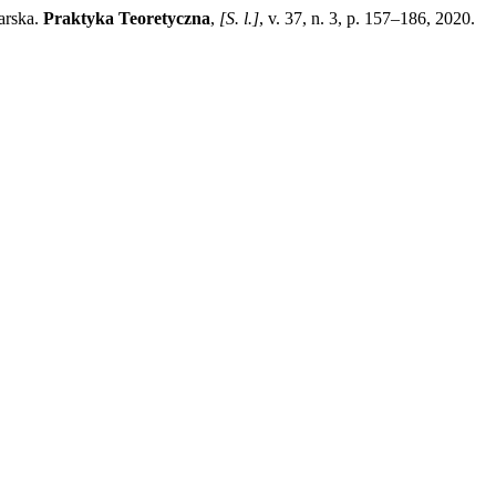
arska.
Praktyka Teoretyczna
,
[S. l.]
, v. 37, n. 3, p. 157‒186, 2020.