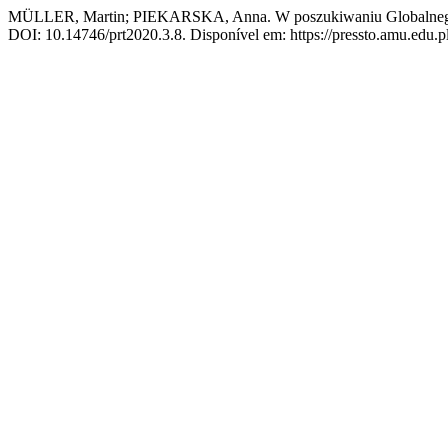
MÜLLER, Martin; PIEKARSKA, Anna. W poszukiwaniu Globalnego 
DOI: 10.14746/prt2020.3.8. Disponível em: https://pressto.amu.edu.pl