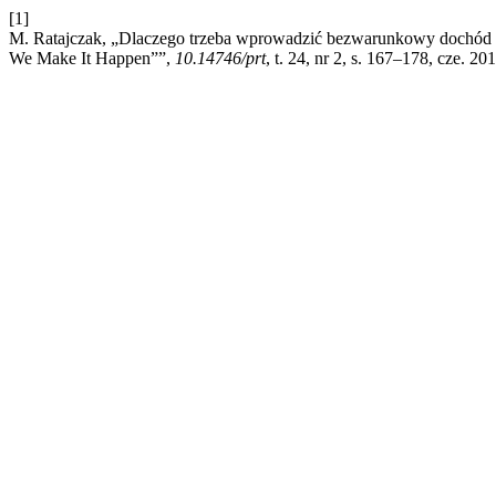
[1]
M. Ratajczak, „Dlaczego trzeba wprowadzić bezwarunkowy dochód
We Make It Happen””,
10.14746/prt
, t. 24, nr 2, s. 167–178, cze. 20