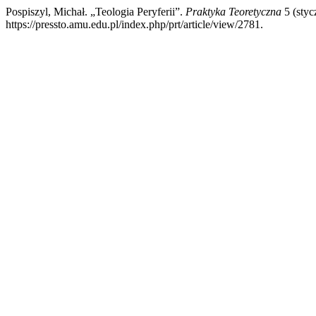
Pospiszyl, Michał. „Teologia Peryferii”.
Praktyka Teoretyczna
5 (styc
https://pressto.amu.edu.pl/index.php/prt/article/view/2781.