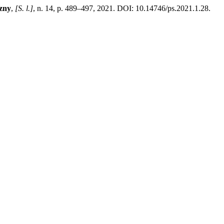
czny
,
[S. l.]
, n. 14, p. 489–497, 2021. DOI: 10.14746/ps.2021.1.28.