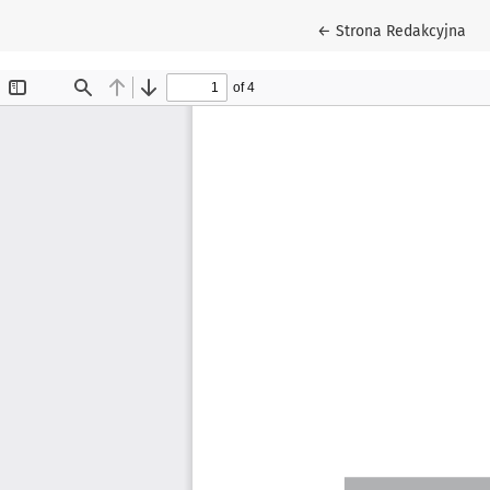
Wróć do szczegółów a
←
Strona Redakcyjna