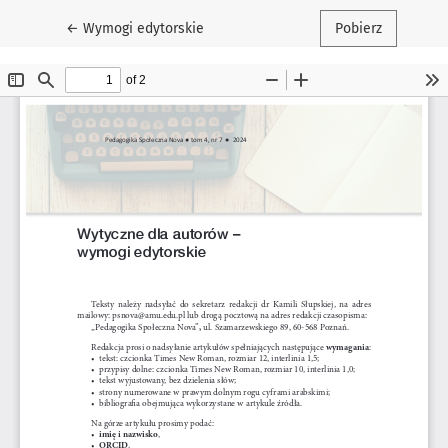
Wróć do szczegółów artykułu
←
Wymogi edytorskie
Pobierz