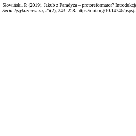
Słowiński, P. (2019). Jakub z Paradyża – protoreformator? Introdukc
Seria Językoznawcza
,
25
(2), 243–258. https://doi.org/10.14746/pspsj