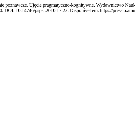
anie poznawcze. Ujęcie pragmatyczno-kognitywne, Wydawnictwo Nau
10. DOI: 10.14746/pspsj.2010.17.23. Disponível em: https://pressto.amu