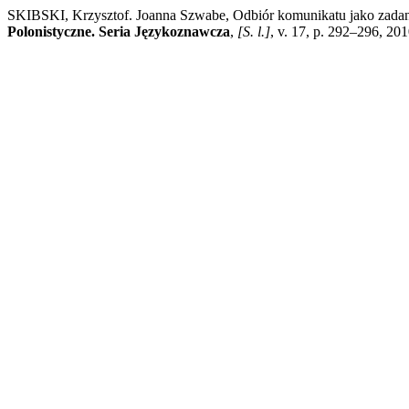
SKIBSKI, Krzysztof. Joanna Szwabe, Odbiór komunikatu jako zad
Polonistyczne. Seria Językoznawcza
,
[S. l.]
, v. 17, p. 292–296, 20