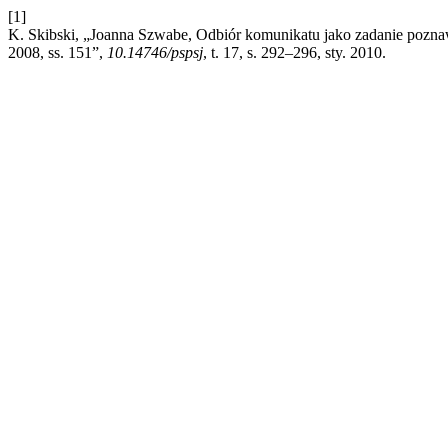
[1]
K. Skibski, „Joanna Szwabe, Odbiór komunikatu jako zadanie po
2008, ss. 151”,
10.14746/pspsj
, t. 17, s. 292–296, sty. 2010.