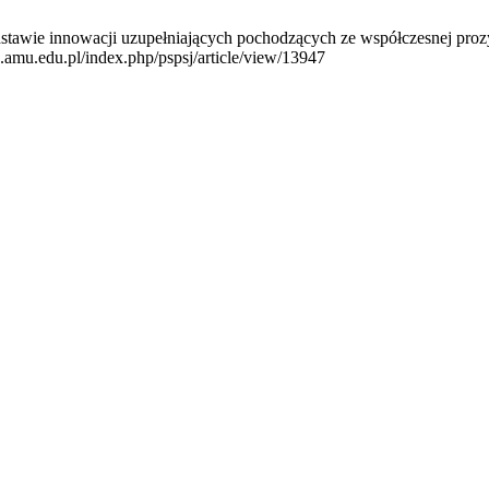
awie innowacji uzupełniających pochodzących ze współczesnej prozy sc
o.amu.edu.pl/index.php/pspsj/article/view/13947