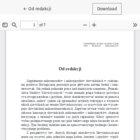
Return to Article Details
←
Od redakcji
Download