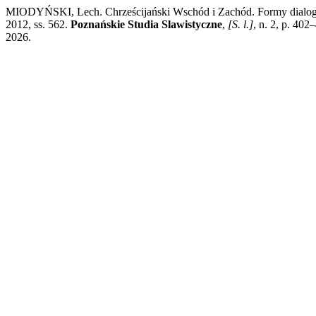
MIODYŃSKI, Lech. Chrześcijański Wschód i Zachód. Formy dialogu, 
2012, ss. 562.
Poznańskie Studia Slawistyczne
,
[S. l.]
, n. 2, p. 40
2026.