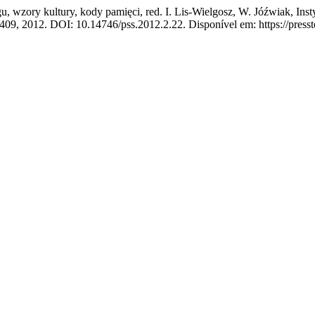
wzory kultury, kody pamięci, red. I. Lis-Wielgosz, W. Jóźwiak, Ins
2–409, 2012. DOI: 10.14746/pss.2012.2.22. Disponível em: https://press