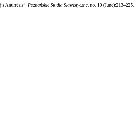
’s Antirrēsis”.
Poznańskie Studia Slawistyczne
, no. 10 (June):213–225.