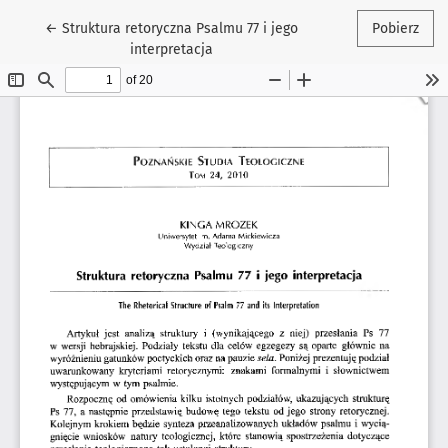
Wróć do szczegółów artykułu
←
Struktura retoryczna Psalmu 77 i jego
Pobierz
interpretacja