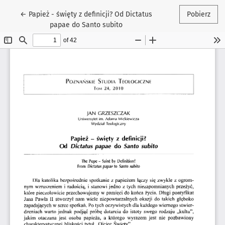
Wróć do szczegółów artykułu
←
Papież - święty z definicji? Od Dictatus
Pobierz
papae do Santo subito