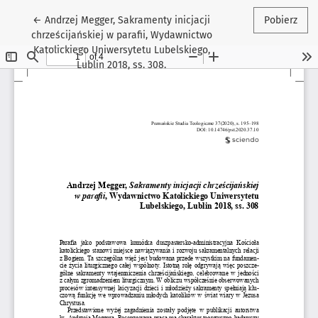
Wróć do szczegółów artykułu
←
Andrzej Megger, Sakramenty inicjacji
Pobierz
chrześcijańskiej w parafii, Wydawnictwo
Katolickiego Uniwersytetu Lubelskiego,
Lublin 2018, ss. 308.